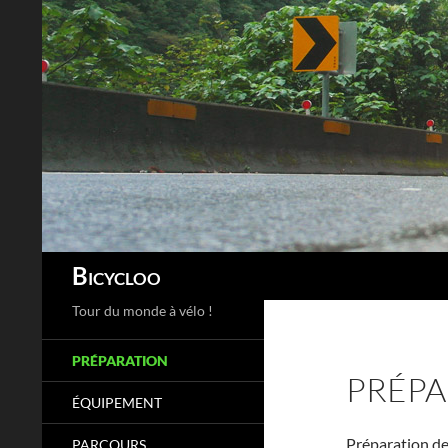
Aller
au
contenu
Recherche
Bicycloo
Tour du monde à vélo !
PRÉPARATION
PRÉPA
ÉQUIPEMENT
Préparation de
PARCOURS